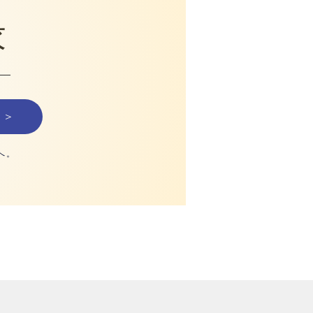
求
 ＞
へ。