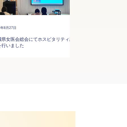
4年8月27日
城県女医会総会にてホスピタリティ講
を行いました