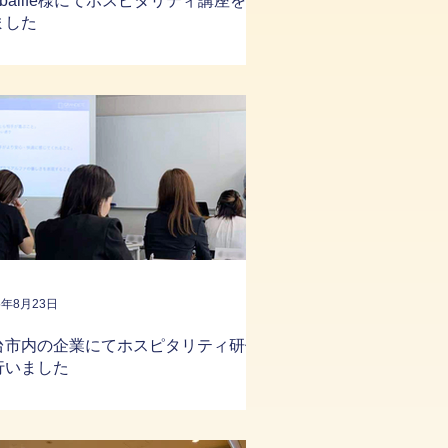
rbalife様にてホスピタリティ講座を行
ました
5年8月23日
台市内の企業にてホスピタリティ研修
行いました