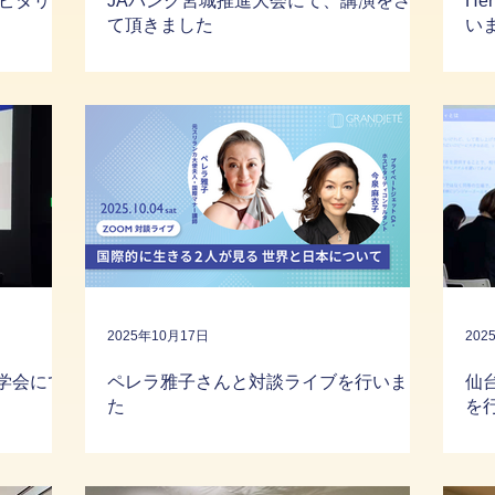
ピタリテ
JAバンク宮城推進大会にて、講演をさせ
He
て頂きました
い
2025年10月17日
202
M学会にて
ペレラ雅子さんと対談ライブを行いまし
仙
た
を