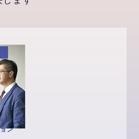
決します
シップと
ョン